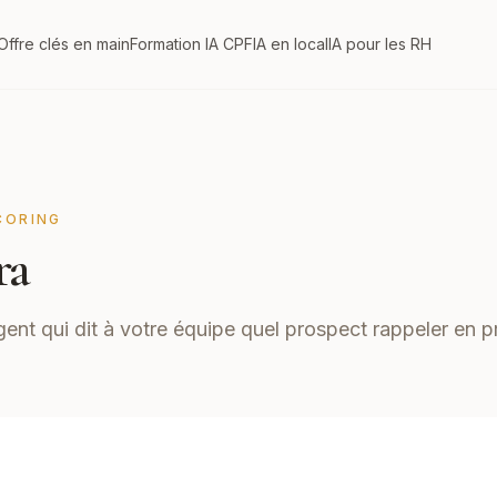
Offre clés en main
Formation IA CPF
IA en local
IA pour les RH
CORING
ra
gent qui dit à votre équipe quel prospect rappeler en p